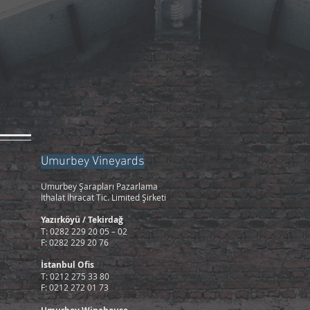
Umurbey Vineyards
Umurbey Şarapları Pazarlama
İthalat İhracat Tic. Limited Şirketi
Yazırköyü / Tekirdağ
T: 0282 229 20 05 – 02
F: 0282 229 20 76
İstanbul Ofis
T: 0212 275 33 80
F: 0212 272 01 73