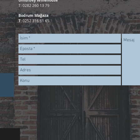
Umurbey Winehouse
T: 0282 260 13 79
Bodrum Mağaza
T:
0252 316 61 65