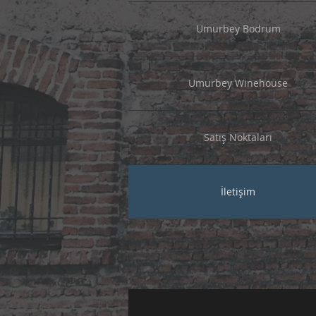
Umurbey Bodrum
Umurbey Winehouse
Satış Noktaları
İletişim