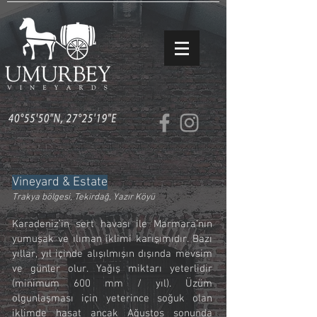
Vineyard & Estate
Trakya bölgesi, Tekirdağ, Yazır Köyü
Karadeniz’in sert havası ile Marmara’nın
yumuşak ve ılıman iklimi karışımıdır. Bazı
yıllar, yıl içinde alışılmışın dışında mevsim
ve günler olur. Yağış miktarı yeterlidir
(minimum 600 mm / yıl). Üzüm
olgunlaşması için yeterince soğuk olan
iklimde hasat ancak Ağustos sonunda