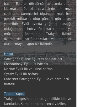
başlar, Eylülün dördüncü haftasında biter.
Marmara Denizi çevresinde, kırmızı
çeşitlerin tanenlerini olgunlaştırmak için
gerekli miktarda olup güneşli gün sayısı
yeterlidir. Eylül ayında yağmur olasılığı
olduğundan, botrytis’e karşı her yıl
mücadele önemlidir. Trakya iklimi,
üzümlerde zarif kokular ve tanenler
oluşturmaya uygun bir iklimdir.
Hasat
Sauvignon Blanc: Ağustos son haftası
Chardonnay: Eylül ilk haftası
Merlot: Eylül ilk ve ikinci haftası
Syrah: Eylül ilk haftası
Cabernet Sauvignon: Eylül üç ve dördüncü
haftası
Toprak Yapısı
Trakya bölgesinde toprak genellikle killi ve
kumludur. Kum, toprakta drenaj vazifesi