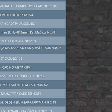
MAHALLESİ CUMHURİYET CAD. NO:73/1B
 MH NİLÜFER SK NO5/4
NAN CAD.TİMUR SOK.NO.1
rman Sk No:48 Zemin Kat Mağaza No:49
T MAH. EKİN SOK. NO:26/1
PAŞA MAH.AKARSU CAD.ŞİMŞİRCİ SOK.NO:2/A
ET CAD.NO:105
ŞI CAD NO:7/B TAKSİM
ESC,T MAH. GÖNÜL SOK. NO:19
E MAH. ŞAİR NEDİM CAD. NO:71/A
E MAH. AYTAR CADDESİ NO:34
AH. ÖZDEN SK. HİSAR APARTMANI 9 C 18
H.ESKİ KONAK SK.NOĞAN APT.NO:15/1