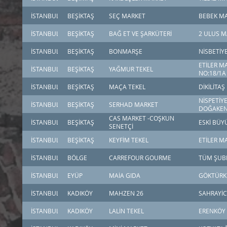
İSTANBUL
BEŞİKTAŞ
SEÇ MARKET
BEBEK MA
İSTANBUL
BEŞİKTAŞ
BAĞ ET VE ŞARKÜTERİ
2 ULUS M
İSTANBUL
BEŞİKTAŞ
BONMARŞE
NİSBETİY
ETİLER M
İSTANBUL
BEŞİKTAŞ
YAĞMUR TEKEL
NO:18/1A
İSTANBUL
BEŞİKTAŞ
MAÇA TEKEL
DİKİLİTA
NİSPETİY
İSTANBUL
BEŞİKTAŞ
SERHAD MARKET
DOĞAKENT
CAS MARKET -COŞKUN
İSTANBUL
BEŞİKTAŞ
ESKİ BÜY
SENETÇİ
İSTANBUL
BEŞİKTAŞ
KEYFİM TEKEL
ETİLER M
İSTANBUL
BÖLGE
CARREFOUR GOURME
TÜM ŞUB
İSTANBUL
EYÜP
MAİA GIDA
GÖKTÜRK 
İSTANBUL
KADIKÖY
MAHZEN 26
SAHRAYİC
İSTANBUL
KADIKÖY
LALİN TEKEL
ERENKÖY 