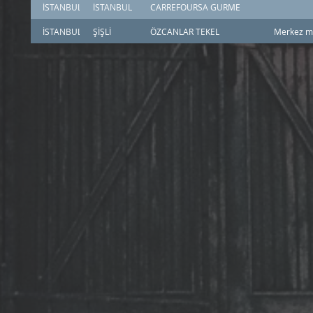
İSTANBUL
İSTANBUL
CARREFOURSA GURME
İSTANBUL
ŞİŞLİ
ÖZCANLAR TEKEL
Merkez ma