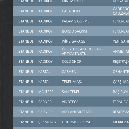
İSTANBUL
KADIKÖY
MİNİ MARKET
KOZYATAĞ
CADDEBOS
İSTANBUL
KADIKÖY
CASA BOTTİ
CAD.ZADİL
İSTANBUL
KADIKÖY
KALAMIŞ GURME
FENERBAH
İSTANBUL
KADIKÖY
BORDO SALKIM
FENERBAH
İSTANBUL
KADIKÖY
WİNE GARAGE
YENİ SAH
ÖZ EYLÜL GIDA PAZ.SAN.
İSTANBUL
KADIKÖY
AHMET Mİ
VE TİC.LTD.ŞTİ.
İSTANBUL
KADIKÖY
COLD SHOP
REŞİTPAŞ
İSTANBUL
KARTAL
CARMEN
ORHANTE
İSTANBUL
KARTAL
TEKELİM AŞ.
ÇARŞI MA
İSTANBUL
MALTEPE
SAKİ TEKEL
BAŞIBÜYÜ
İSTANBUL
SARIYER
VİNOTECA
FERAHEVL
İSTANBUL
SARIYER
ARSLANLAR TEKEL
REŞİTPAŞ
İSTANBUL
ÇEKMEKÖY
GOURMET GARAGE
MERKEZ M