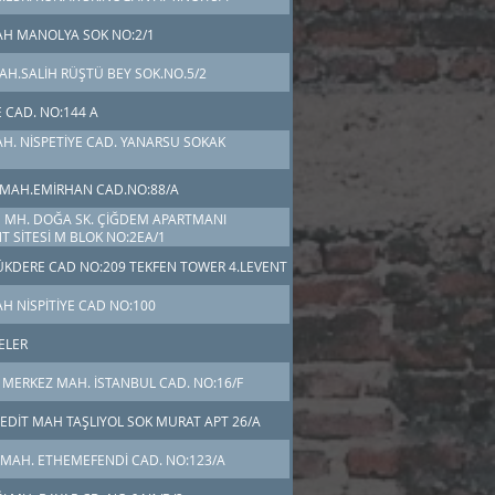
H MANOLYA SOK NO:2/1
AH.SALİH RÜŞTÜ BEY SOK.NO.5/2
E CAD. NO:144 A
AH. NİSPETİYE CAD. YANARSU SOKAK
Ş MAH.EMİRHAN CAD.NO:88/A
E MH. DOĞA SK. ÇİĞDEM APARTMANI
 SİTESİ M BLOK NO:2EA/1
ÜKDERE CAD NO:209 TEKFEN TOWER 4.LEVENT
AH NİSPİTİYE CAD NO:100
ELER
MERKEZ MAH. İSTANBUL CAD. NO:16/F
EDİT MAH TAŞLIYOL SOK MURAT APT 26/A
MAH. ETHEMEFENDİ CAD. NO:123/A