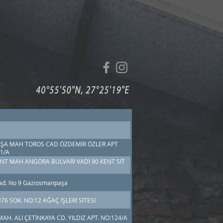
ŞA MAH TOROS CAD ÖZDEMİR ÖZLER APT
21/A
T MAH ANGORA BULVARI VADİ 90 KENT SİT
cad. No 9 Gaziosmanpaşa
76 SOK. NO:12 AĞAÇ İŞLERİ SİTESİ
AH. ALİ ÇETİNKAYA CD. YILDIZ APT. NO:124/A