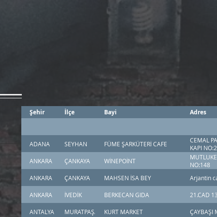
Şehir
İlçe
Bayi
Adres
CEMAL PA
ADANA
SEYHAN
FÜME ŞARKÜTERİ CAFE
KAPI NO:
MUTLUKEN
ANKARA
ÇANKAYA
WİNEPOİNT
NO:148
ANKARA
ÇANKAYA
MAHSEN İSA BEY
Arjantin 
ANKARA
İVEDİK
BERKECAN GIDA
21.CAD 13
ANTALYA
MURATPAŞA
KURT MARKET
ÇAYBAŞI M