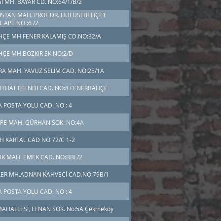
I MH. BAYAR CD. NO:64/1/B/2
TAN MAH. PROF DR. HULUSİ BEHÇET
 APT NO :6 /2
ÇE MH.FENER KALAMIŞ CD.NO:32/A
ÇE MH.BOZKIR SK.NO:2/D
RA MAH. YAVUZ SELİM CAD. NO:25/1A
THAT EFENDİ CAD. NO:8 FENERBAHÇE
A POSTA YOLU CAD. NO : 4
PE MAH. GÜRHAN SOK. NO:4A
H KARTAL CAD NO 72/C 1-2
K MAH. EMEK CAD. NO:BBL/2
ER MH.ADNAN KAHVECİ CAD.NO:79B/1
A POSTA YOLU CAD. NO : 4
AHALLESİ, EFNAN SOK. No:5A Çekmeköy